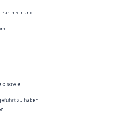
n Partnern und
ner
eld sowie
geführt zu haben
er