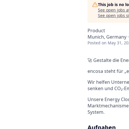
This job is no 
See open jobs a
See open jobs si
Product
Munich, Germany 
Posted
on May 31, 20
🚀 Gestalte die E
encosa steht für „e
Wir helfen Unterne
senken und CO₂-Em
Unsere Energy Clou
Marktmechanismen u
System.
Aufgaben