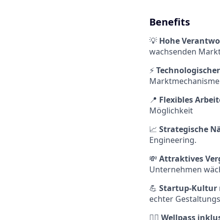
Benefits
💡
Hohe Verantwo
wachsenden Markt
⚡
Technologische
Marktmechanismen 
📍
Flexibles Arbei
Möglichkeit
📈
Strategische 
Engineering.
💸
Attraktives Ve
Unternehmen wäch
💪
Startup-Kultur
echter Gestaltung
🏃‍♂️
Wellpass inklu