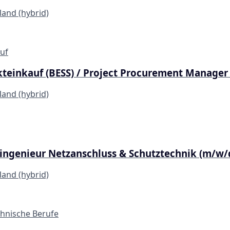
and (hybrid)
uf
teinkauf (BESS) / Project Procurement Manager 
and (hybrid)
roingenieur Netzanschluss & Schutztechnik (m/w/
and (hybrid)
chnische Berufe