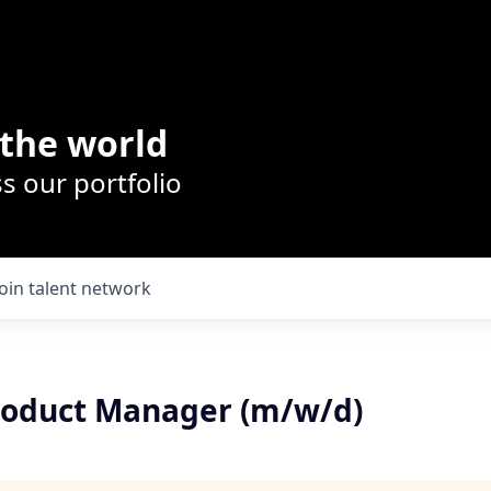
the world
s our portfolio
Join talent network
Product Manager (m/w/d)