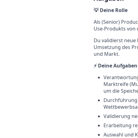
💡 Deine Rolle
Als (Senior) Produ
Use-Produkts von d
Du validierst neue
Umsetzung des Prod
und Markt.
⚡ Deine Aufgaben
Verantwortung
Marktreife (Mu
um die Speiche
Durchführung 
Wettbewerbsa
Validierung n
Erarbeitung r
Auswahl und K