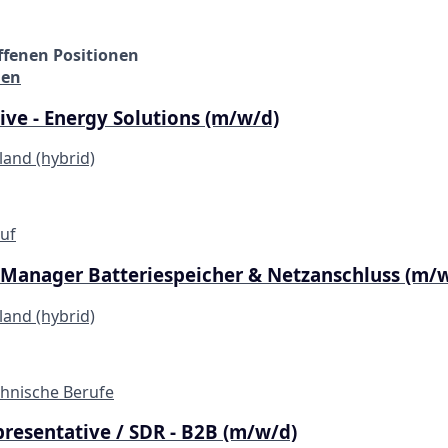
ffenen Positionen
nen
ive - Energy Solutions (m/w/d)
and (hybrid)
uf
e Manager Batteriespeicher & Netzanschluss (m/
and (hybrid)
chnische Berufe
presentative / SDR - B2B (m/w/d)