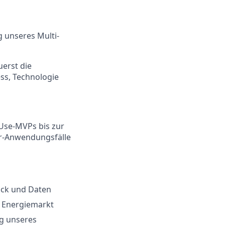
 unseres Multi-
uerst die
ess, Technologie
Use-MVPs bis zur
er-Anwendungsfälle
ack und Daten
m Energiemarkt
ng unseres