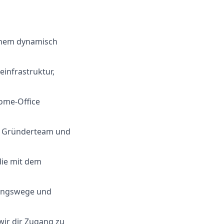
einem dynamisch
einfrastruktur,
ome-Office
m Gründerteam und
die mit dem
dungswege und
wir dir Zugang zu