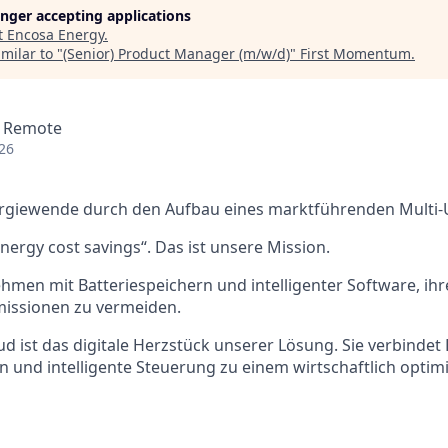
longer accepting applications
t
Encosa Energy
.
milar to "
(Senior) Product Manager (m/w/d)
"
First Momentum
.
· Remote
26
nergiewende durch den Aufbau eines marktführenden Multi-
nergy cost savings“. Das ist unsere Mission.
hmen mit Batteriespeichern und intelligenter Software, ih
issionen zu vermeiden.
d ist das digitale Herzstück unserer Lösung. Sie verbindet 
nd intelligente Steuerung zu einem wirtschaftlich optimi