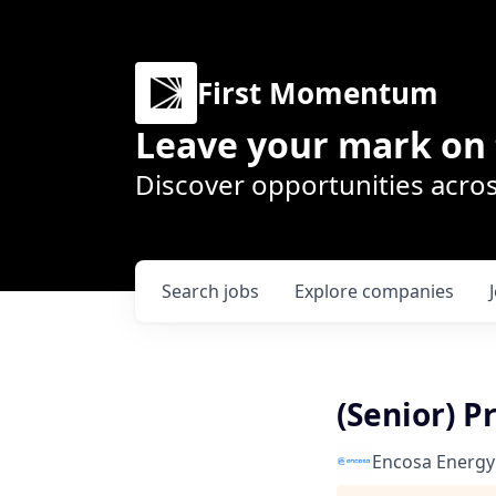
First Momentum
Leave your mark on 
Discover opportunities acros
Search
jobs
Explore
companies
(Senior) 
Encosa Energy