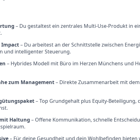
rtung
– Du gestaltest ein zentrales Multi-Use-Produkt in 
.
r Impact
– Du arbeitest an der Schnittstelle zwischen Energi
und intelligenter Steuerung.
ten
– Hybrides Modell mit Büro im Herzen Münchens und H
Nähe zum Management
– Direkte Zusammenarbeit mit de
rgütungspaket
– Top Grundgehalt plus Equity-Beteiligung, 
st.
 mit Haltung
– Offene Kommunikation, schnelle Entschei
sspielraum.
sive
– Für deine Gesundheit und dein Wohlbefinden bieten 