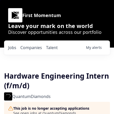
First Momentum
Leave your mark on the world
Discover opportunities across our portfolio
Jobs
Companies
Talent
My
alerts
Hardware Engineering Intern
(f/m/d)
QuantumDiamonds
This job is no longer accepting applications
See open jobs at
QuantumDiamonds
.